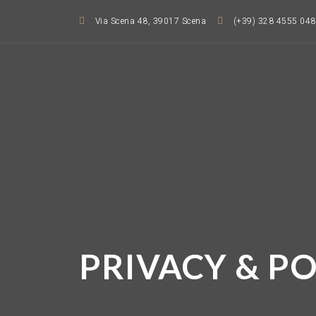
Via Scena 48, 39017 Scena
(+39) 328 4555 048
Vai
al
contenuto
PRIVACY & PO