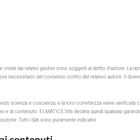
creati dai relativi gestori sono soggetti al diritto d’autore. La rip
o d’autore necessitano del consenso scritto del relativo autore. Il d
ondo scienza e coscienza, e la loro correttezza viene verificata
e di contenuto. ELMATICS Srls declina quindi qualsiasi garanzia e 
zione. Tutti i dati sono puramente indicativi.
 ai contenuti