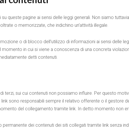
 su queste pagine ai sensi delle leggi generali. Non siamo tuttavia
noltrate o memorizzate, che indichino un’attività illegale.
mozione o di blocco dell’utilizzo di informazioni ai sensi delle leg
al momento in cui si viene a conoscenza di una concreta violazion
mediatamente detti contenuti.
i di terzi, sui cui contenuti non possiamo influire. Per questo moti
e link sono responsabili sempre il relativo offerente o il gestore de
 al momento del collegamento tramite link. In detto momento non era 
 permanente dei contenuti dei siti collegati tramite link senza indi