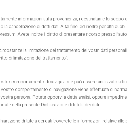
uitamente informazioni sulla provenienza, i destinatari e lo scopo 
o o la cancellazione di detti dati. A tal fine, ed inoltre per altri dubb
pressum. Avete inoltre il diritto di presentare ricorso presso l’aut
 circostanze la limitazione del trattamento dei vostri dati personali.
ritto di limitazione del trattamento”.
vostro comportamento di navigazione può essere analizzato a fini 
i del vostro comportamento di navigazione viene effettuata di no
vostra persona. Potete opporvi a detta analisi, oppure impedirne l
rtate nella presente Dichiarazione di tutela dei dati.
iarazione di tutela dei dati troverete le informazioni relative alle 