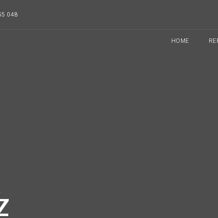
55 048
HOME
RE
&
Z